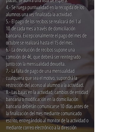
plazas, se abrirá una lista de espera.
4.- Se ruega puntualidad en la recogida de los
alumnos una vez finalizada la actividad.
5.- El pago de los recibos se realizará del 1 al
10 de cada mes a través de domiciliación
bancaria. Excepcionalmente el pago del mes de
octubre se realizará hasta el 15 del mes.
6.- La devolución de recibos supone una
comisión de 4€, que deberá ser reintegrado
junto con la mensualidad devuelta.
7.- La falta de pago de una mensualidad
cualquiera que sea el motivo, supondrá la
restricción del acceso al alumno a la actividad.
8.- Las bajas en la actividad, cambios de entidad
bancaria o modificación en la domiciliación
bancaria deberán comunicarse 10 días antes de
la finalización del mes mediante comunicado
escrito, entregándolo al monitor de la actividad o
mediante correo electrónico a la dirección