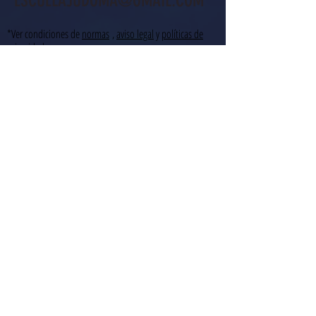
ESCUELAJUDOMA@GMAIL.COM
*Ver condiciones de
normas
,
aviso legal
y
políticas de
privacidad
.
*
Cookies
Enviar